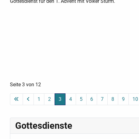
Gottesdienst für den 1. Advent mit Volker Sturm.
Seite 3 von 12
1
2
3
4
5
6
7
8
9
10
Gottesdienste